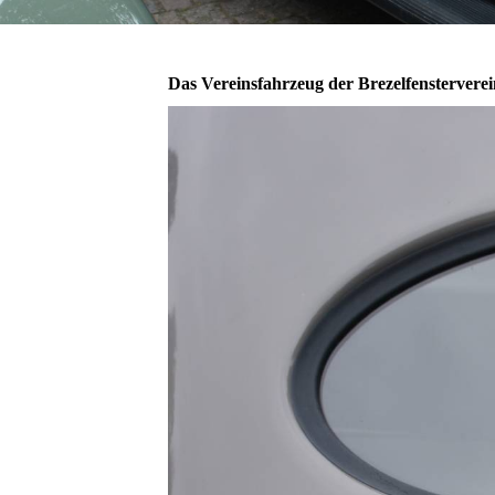
Das Vereinsfahrzeug der Brezelfenstervere